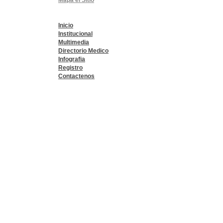
Mapa el Sitio
Esq. Calz. La Virgen
Teléf
Inicio
Institucional
Multimedia
Directorio Medico
Infografia
Registro
Contactenos