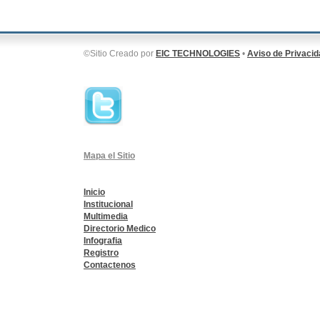
©Sitio Creado por
EIC TECHNOLOGIES
•
Aviso de Privacid
Nuestros
Mapa el Sitio
Esq. Calz. La Virgen
Teléf
Inicio
Institucional
Multimedia
Directorio Medico
Infografia
Registro
Contactenos